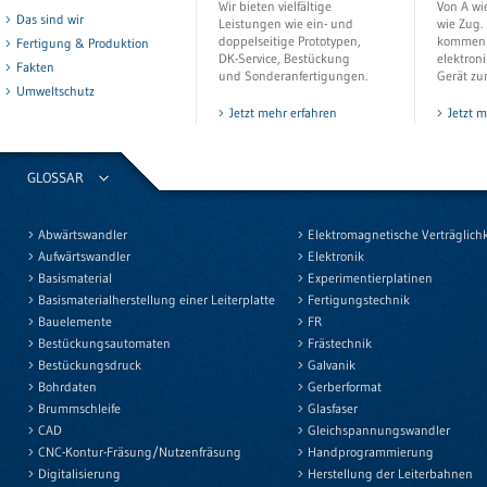
Wir bieten vielfältige
Von A wi
Das sind wir
Leistungen wie ein- und
wie Zug. 
doppelseitige Prototypen,
kommen i
Fertigung & Produktion
DK-Service, Bestückung
elektron
Fakten
und Sonderanfertigungen.
Gerät zu
Umweltschutz
Jetzt mehr erfahren
Jetzt 
GLOSSAR
Abwärtswandler
Elektromagnetische Verträglichk
Aufwärtswandler
Elektronik
Basismaterial
Experimentierplatinen
Basismaterialherstellung einer Leiterplatte
Fertigungstechnik
Bauelemente
FR
Bestückungsautomaten
Frästechnik
Bestückungsdruck
Galvanik
Bohrdaten
Gerberformat
Brummschleife
Glasfaser
CAD
Gleichspannungswandler
CNC-Kontur-Fräsung/Nutzenfräsung
Handprogrammierung
Digitalisierung
Herstellung der Leiterbahnen