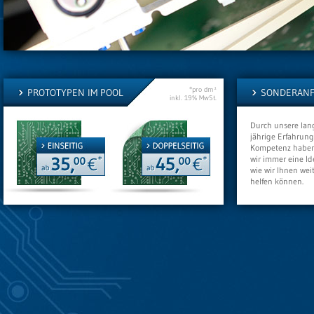
*pro dm²
PROTOTYPEN IM POOL
SONDERANF
inkl. 19% MwSt.
Durch unsere lan
jährige Erfahrun
Kompetenz habe
wir immer eine Id
wie wir Ihnen weit
helfen können.