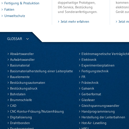
doppelseitige Prototypen,
kommen i
Fertigung & Produktion
DK-Service, Bestückung
elektron
Fakten
und Sonderanfertigungen.
Gerät zu
Umweltschutz
Jetzt mehr erfahren
Jetzt 
GLOSSAR
Abwärtswandler
Elektromagnetische Verträglichk
Aufwärtswandler
Elektronik
Basismaterial
Experimentierplatinen
Basismaterialherstellung einer Leiterplatte
Fertigungstechnik
Bauelemente
FR
Bestückungsautomaten
Frästechnik
Bestückungsdruck
Galvanik
Bohrdaten
Gerberformat
Brummschleife
Glasfaser
CAD
Gleichspannungswandler
CNC-Kontur-Fräsung/Nutzenfräsung
Handprogrammierung
Digitalisierung
Herstellung der Leiterbahnen
Drahtbonden
Hot-Air -Levelling
Durchgangstest
HPGL