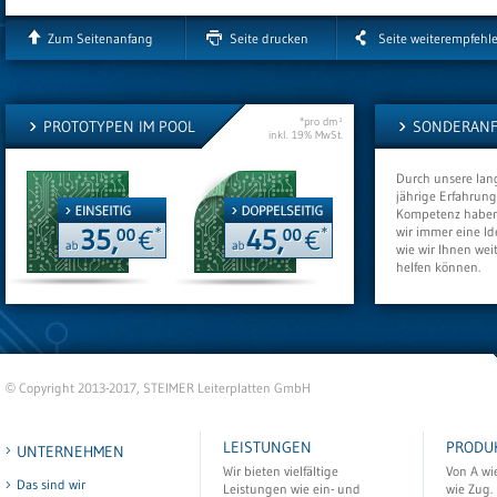
Zum Seitenanfang
Seite drucken
Seite weiterempfehl
*pro dm²
PROTOTYPEN IM POOL
SONDERANF
inkl. 19% MwSt.
Durch unsere lan
jährige Erfahrun
Kompetenz habe
wir immer eine Id
wie wir Ihnen weit
helfen können.
Copyright 2013-2017, STEIMER Leiterplatten GmbH
©
LEISTUNGEN
PRODU
UNTERNEHMEN
Wir bieten vielfältige
Von A wi
Das sind wir
Leistungen wie ein- und
wie Zug. 